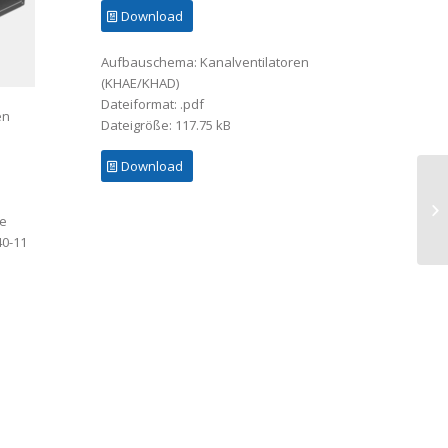
Download
Aufbauschema: Kanalventilatoren
(KHAE/KHAD)
Dateiformat: .pdf
en
Dateigröße: 117.75 kB
Download
ie
40-11