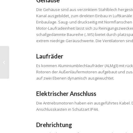
Gehäuse
Die Gehäuse sind aus verzinktem Stahlblech hergestel
Kanal ausgebildet, zum direkten Einbau in Luftkanäle 
Einbaulage. Saug- und druckseitig mit Normflanschen 
Motor-Laufradeinheit lässt sich zu Reinigungszwecke
schallgedämmte Baureihe (..WS) bietet durch platzs
extrem niedrige Geräuschwerte. Die Ventilatoren sind 
Laufräder
Küchenabluftboxen
(Typ: KBA…)
Es kommen Aluminiumblechlaufräder (ALMg3) mit rück
Rotoren der Außenläufermotoren aufgebaut und zusam
auf zwei Ebenen dynamisch ausgewuchtet.
Elektrischer Anschluss
Die Antriebsmotoren haben ein ausgeführtes Kabel. D
Anschlusskasten in Schutzart IP44.
Drehrichtung