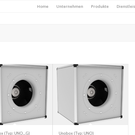
Home
Unternehmen
Produkte
Dienstlei
x (Typ: UNO...G)
Unobox (Typ: UNO)