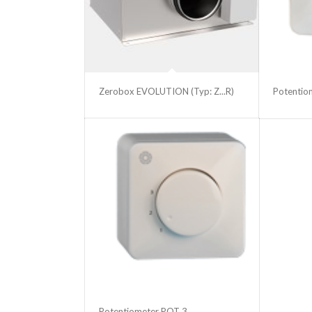
Zerobox EVOLUTION (Typ: Z...R)
Potentio
Potentiometer POT 3