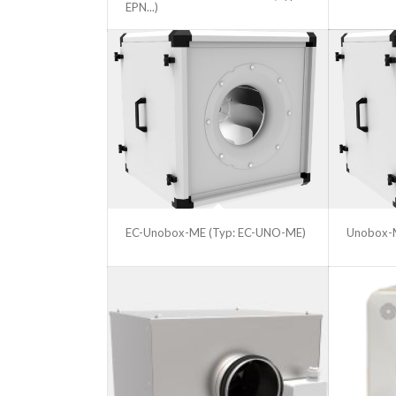
EPN...)
EC-Unobox-ME (Typ: EC-UNO-ME)
Unobox-